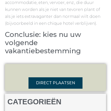
accommodatie, eten, vervoer, enz., die duur
kunnen worden als je niet van tevoren plant of
als je iets extravaganter dan normaal wilt doen
(bijvoorbeeld in een chique hotel verblijven).
Conclusie: kies nu uw
volgende
vakantiebestemming
DIRECT PLAATSEN
CATEGORIEËN