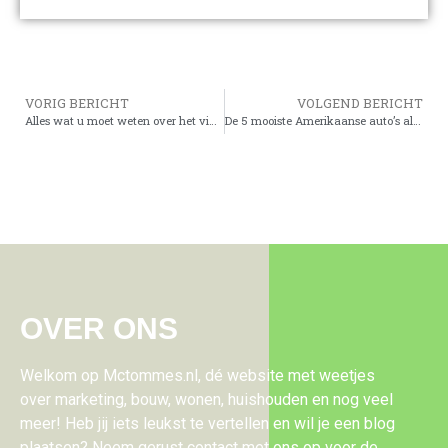
VORIG BERICHT
VOLGEND BERICHT
Alles wat u moet weten over het vinden van een slotenmaker bij u in de buurt
De 5 mooiste Amerikaanse auto’s aller tijden
OVER ONS
Welkom op Mctommes.nl, dé website met weetjes
over marketing, bouw, wonen, huishouden en nog veel
meer! Heb jij iets leukst te vertellen en wil je een blog
plaatsen? Neem gerust contact met ons op voor de