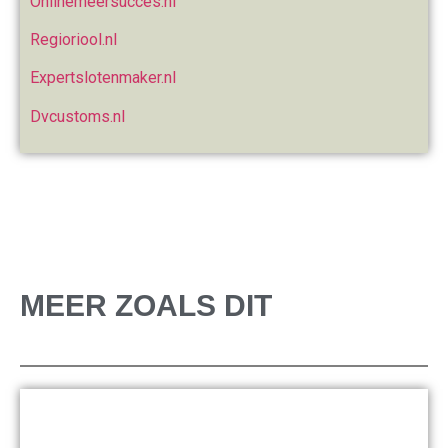
Onlinemeersucces.nl
Regioriool.nl
Expertslotenmaker.nl
Dvcustoms.nl
MEER ZOALS DIT