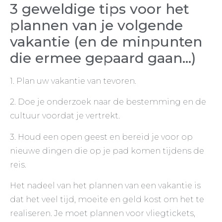
3 geweldige tips voor het
plannen van je volgende
vakantie (en de minpunten
die ermee gepaard gaan…)
1. Plan uw vakantie van tevoren.
2. Doe je onderzoek naar de bestemming en de
cultuur voordat je vertrekt.
3. Houd een open geest en bereid je voor op
nieuwe dingen die op je pad komen tijdens de
reis.
Het nadeel van het plannen van een vakantie is
dat het veel tijd, moeite en geld kost om het te
realiseren. Je moet plannen voor vliegtickets,