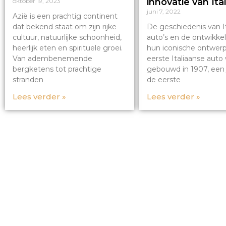
innovatie van Ital
oktober 19, 2023
juni 7, 2022
Azië is een prachtig continent
dat bekend staat om zijn rijke
De geschiedenis van I
cultuur, natuurlijke schoonheid,
auto’s en de ontwikke
heerlijk eten en spirituele groei.
hun iconische ontwer
Van adembenemende
eerste Italiaanse auto
bergketens tot prachtige
gebouwd in 1907, een 
stranden
de eerste
Lees verder »
Lees verder »