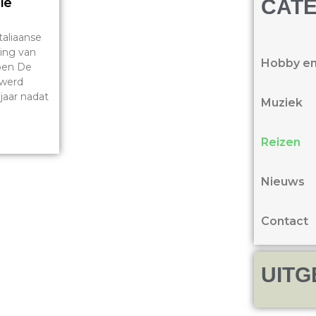
ië
CAT
taliaanse
ling van
Hobby en 
pen De
 werd
jaar nadat
Muziek
Reizen
Nieuws
Contact
UITG