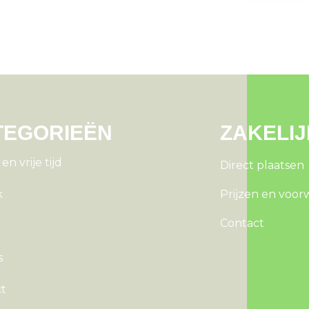
TEGORIEËN
ZAKELIJ
n vrije tijd
Direct plaatsen
k
Prijzen en voo
Contact
n
s
ct