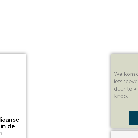
Welkom op
iets toev
door te k
knop.
liaanse
 in de
n